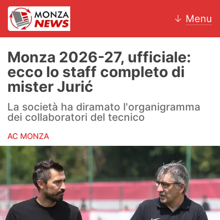
↓
Menu
Monza 2026-27, ufficiale:
ecco lo staff completo di
News
mister Jurić
AC Monza
La società ha diramato l'organigramma
dei collaboratori del tecnico
Calcio
AC MONZA
Motori
Volley
Hockey
Altri sport