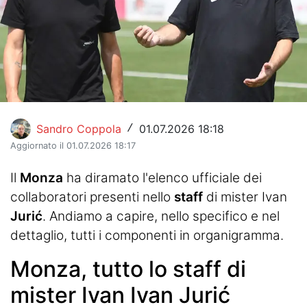
Hockey
Pallanuoto
Pallamano
Altre
Sandro Coppola
01.07.2026 18:18
/
News
Aggiornato il 01.07.2026 18:17
Turismo
Il
Monza
ha diramato l'elenco ufficiale dei
collaboratori presenti nello
staff
di mister Ivan
Eventi
Jurić
. Andiamo a capire, nello specifico e nel
dettaglio, tutti i componenti in organigramma.
Monza, tutto lo staff di
mister Ivan Ivan Jurić