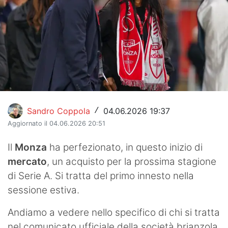
Hockey
Pallanuoto
Pallamano
Altre
News
Sandro Coppola
04.06.2026 19:37
/
Aggiornato il 04.06.2026 20:51
Turismo
Il
Monza
ha perfezionato, in questo inizio di
Eventi
mercato
, un acquisto per la prossima stagione
di Serie A. Si tratta del primo innesto nella
sessione estiva.
Andiamo a vedere nello specifico di chi si tratta
nel comunicato ufficiale della società brianzola,