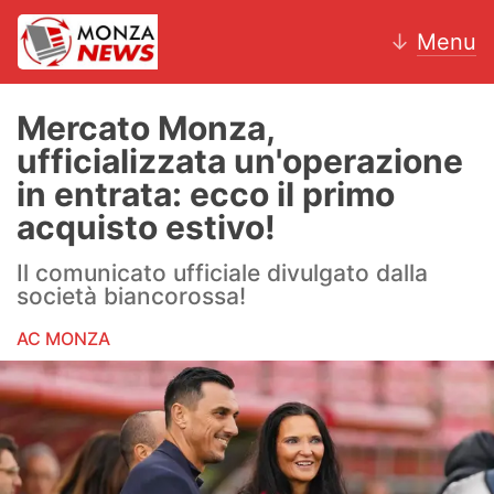
↓
Menu
Mercato Monza,
ufficializzata un'operazione
News
in entrata: ecco il primo
acquisto estivo!
AC Monza
Il comunicato ufficiale divulgato dalla
Calcio
società biancorossa!
Motori
AC MONZA
Volley
Hockey
Altri sport