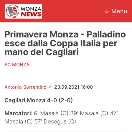
↓
Menu
Primavera Monza - Palladino
esce dalla Coppa Italia per
News
mano del Cagliari
AC Monza
AC MONZA
Calcio
Antonio Sorrentino
23.09.2021 16:00
/
Motori
Cagliari Monza 4-0 (2-0)
Volley
Marcatori
: 6′ Masala (C) 39′ Masala (C) 47′
Hockey
Masala (C) 57′ Desogus (C)
Altri sport