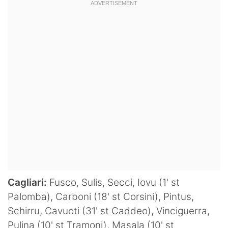
Hockey
Pallanuoto
Pallamano
Altre
News
Turismo
Eventi
Cagliari:
Fusco, Sulis, Secci, Iovu (1' st
Palomba), Carboni (18' st Corsini), Pintus,
Schirru, Cavuoti (31' st Caddeo), Vinciguerra,
Pulina (10' st Tramoni), Masala (10' st