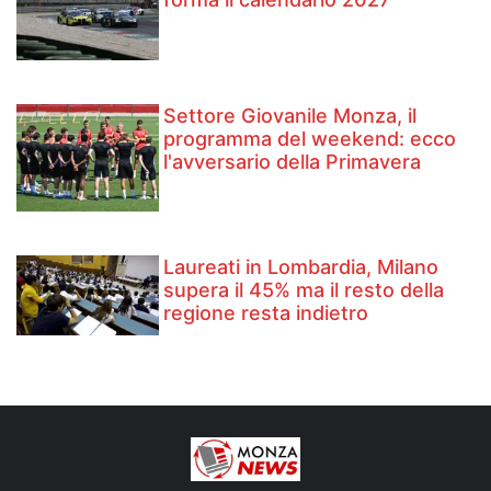
Settore Giovanile Monza, il
programma del weekend: ecco
l'avversario della Primavera
Laureati in Lombardia, Milano
supera il 45% ma il resto della
regione resta indietro