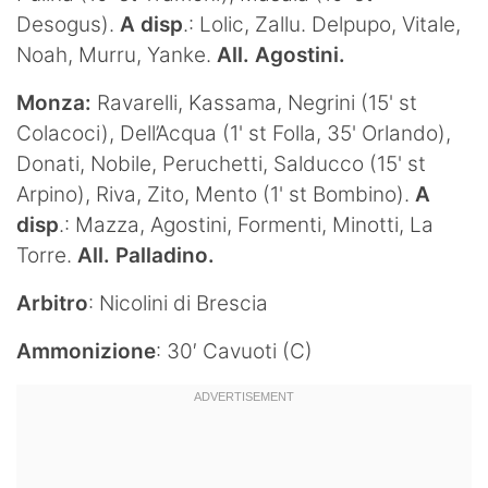
Desogus).
A disp
.: Lolic, Zallu. Delpupo, Vitale,
Noah, Murru, Yanke.
All. Agostini.
Monza:
Ravarelli, Kassama, Negrini (15' st
Colacoci), Dell’Acqua (1' st Folla, 35' Orlando),
Donati, Nobile, Peruchetti, Salducco (15' st
Arpino), Riva, Zito, Mento (1' st Bombino).
A
disp
.: Mazza, Agostini, Formenti, Minotti, La
Torre.
All. Palladino.
Arbitro
: Nicolini di Brescia
Ammonizione
: 30′ Cavuoti (C)