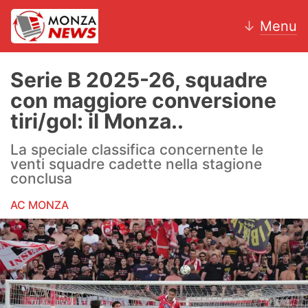
↓
Menu
Serie B 2025-26, squadre
con maggiore conversione
News
tiri/gol: il Monza..
AC Monza
La speciale classifica concernente le
venti squadre cadette nella stagione
Calcio
conclusa
AC MONZA
Motori
Volley
Hockey
Altri sport