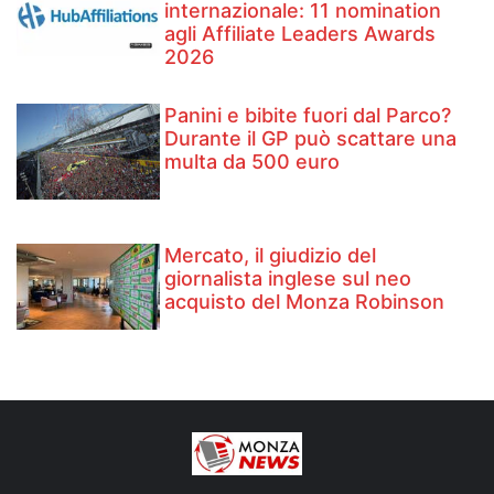
internazionale: 11 nomination
agli Affiliate Leaders Awards
2026
Panini e bibite fuori dal Parco?
Durante il GP può scattare una
multa da 500 euro
Mercato, il giudizio del
giornalista inglese sul neo
acquisto del Monza Robinson