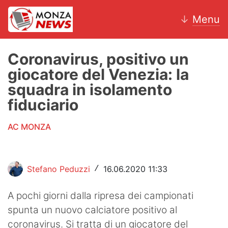
↓
Menu
Coronavirus, positivo un
giocatore del Venezia: la
News
squadra in isolamento
fiduciario
AC Monza
AC MONZA
Calcio
Motori
Stefano Peduzzi
16.06.2020 11:33
/
Volley
A pochi giorni dalla ripresa dei campionati
Hockey
spunta un nuovo calciatore positivo al
Altri sport
coronavirus. Si tratta di un giocatore del