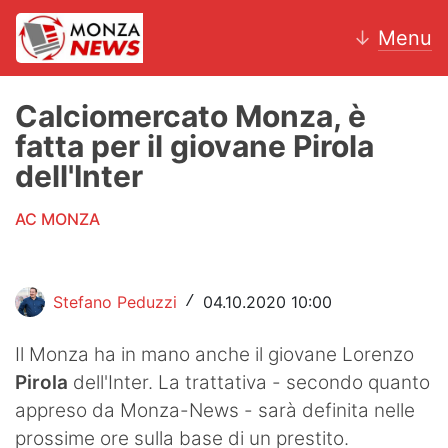
↓
Menu
Calciomercato Monza, è
fatta per il giovane Pirola
News
dell'Inter
AC Monza
AC MONZA
Calcio
Motori
Stefano Peduzzi
04.10.2020 10:00
/
Volley
Il Monza ha in mano anche il giovane Lorenzo
Pirola
dell'Inter. La trattativa - secondo quanto
Hockey
appreso da Monza-News - sarà definita nelle
Altri sport
prossime ore sulla base di un prestito.