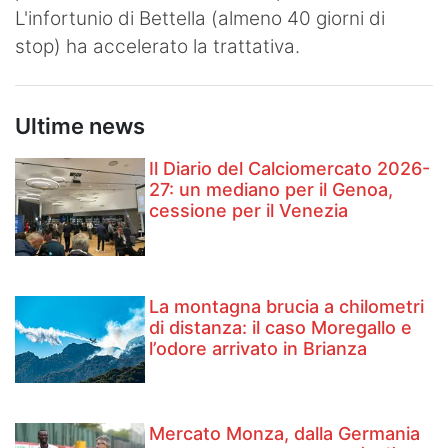
L'infortunio di Bettella (almeno 40 giorni di
Hockey
stop) ha accelerato la trattativa.
Pallanuoto
Pallamano
Ultime news
Altre
Il Diario del Calciomercato 2026-
27: un mediano per il Genoa,
News
cessione per il Venezia
Turismo
Eventi
La montagna brucia a chilometri
di distanza: il caso Moregallo e
l’odore arrivato in Brianza
Mercato Monza, dalla Germania