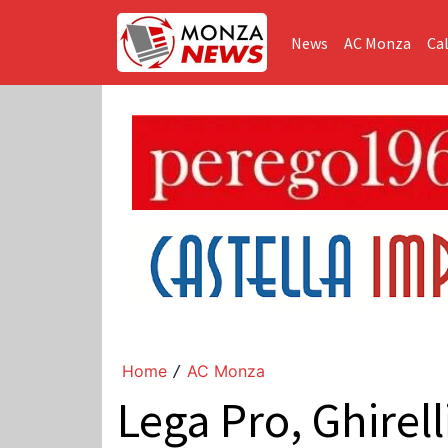
News
AC Monza
Cal
Home
AC Monza
/
Lega Pro, Ghirell