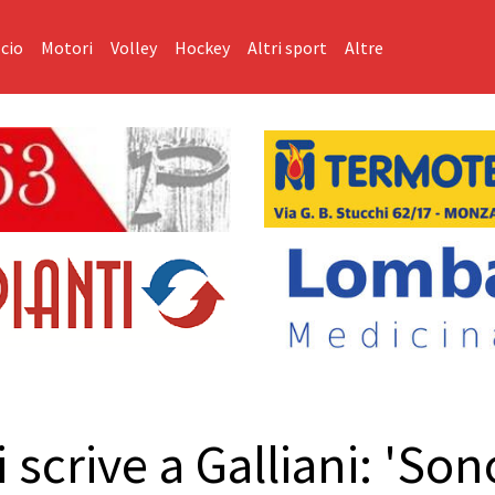
cio
Motori
Volley
Hockey
Altri sport
Altre
i scrive a Galliani: 'So