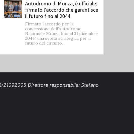
Autodromo di Monza, è ufficiale:
firmato l’accordo che garantisce
il futuro fino al 2044
Firmato l’accordo per la
concessione dell’Autodromo
Nazionale Monza fino al 31 dicembre
2044: una svolta strategica per il
futuro del circuito.
693/21092005 Direttore responsabile: Stefano