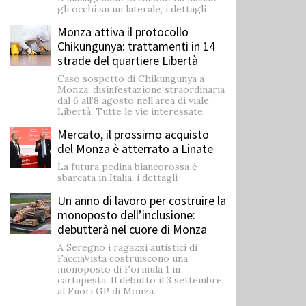
gli occhi su un laterale, i dettagli
Monza attiva il protocollo
Chikungunya: trattamenti in 14
strade del quartiere Libertà
Caso sospetto di Chikungunya a
Monza: disinfestazione straordinaria
dal 6 all’8 agosto nell’area di viale
Libertà. Tutte le vie interessate.
Mercato, il prossimo acquisto
del Monza è atterrato a Linate
La futura pedina biancorossa è
sbarcata in Italia, i dettagli
Un anno di lavoro per costruire la
monoposto dell’inclusione:
debutterà nel cuore di Monza
A Seregno i ragazzi autistici di
FacciaVista costruiscono una
monoposto di Formula 1 in
cartapesta. Il debutto il 3 settembre
al Fuori GP di Monza.