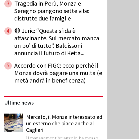
Tragedia in Perù, Monza e
3
Seregno piangono sette vite:
distrutte due famiglie
🔴 Juric: “Questa sfida è
4
affascinante. Sul mercato manca
un po’ di tutto”. Baldissoni
annuncia il futuro di Keita...
Accordo con FIGC: ecco perché il
5
Monza dovrà pagare una multa (e
metà andrà in beneficenza)
Ultime news
Mercato, il Monza interessato ad
un esterno che piace anche al
Cagliari
Il management brianzolo ha messo