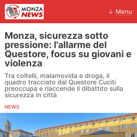
↓
Menu
Monza, sicurezza sotto
pressione: l'allarme del
News
Questore, focus su giovani e
violenza
AC Monza
Tra coltelli, malamovida e droga, il
Calcio
quadro tracciato dal Questore Cuciti
preoccupa e riaccende il dibattito sulla
Motori
sicurezza in città
Volley
NEWS
Hockey
Altri sport