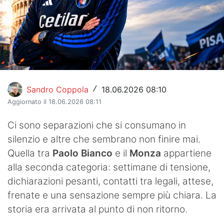
Hockey
Pallanuoto
Pallamano
Altre
Sandro Coppola
18.06.2026 08:10
/
News
Aggiornato il 18.06.2026 08:11
Turismo
Ci sono separazioni che si consumano in
silenzio e altre che sembrano non finire mai.
Eventi
Quella tra
Paolo Bianco
e il
Monza
appartiene
alla seconda categoria: settimane di tensione,
dichiarazioni pesanti, contatti tra legali, attese,
frenate e una sensazione sempre più chiara. La
storia era arrivata al punto di non ritorno.