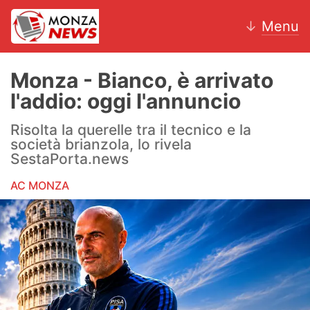
↓
Menu
Monza - Bianco, è arrivato
l'addio: oggi l'annuncio
News
Risolta la querelle tra il tecnico e la
società brianzola, lo rivela
AC Monza
SestaPorta.news
Calcio
AC MONZA
Motori
Volley
Hockey
Altri sport