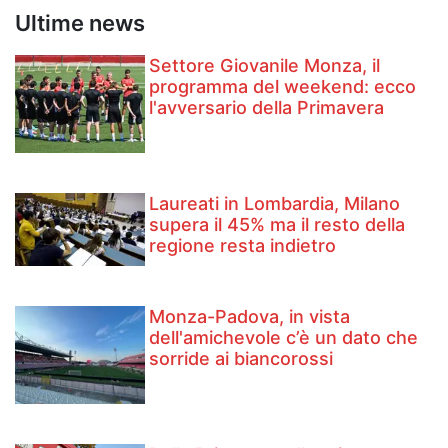
Ultime news
Settore Giovanile Monza, il
programma del weekend: ecco
l'avversario della Primavera
Laureati in Lombardia, Milano
supera il 45% ma il resto della
regione resta indietro
Monza-Padova, in vista
dell'amichevole c’è un dato che
sorride ai biancorossi