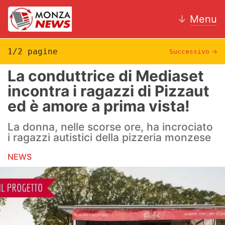
↓
Menu
1/2 pagine
Successivo
→
La conduttrice di Mediaset
News
incontra i ragazzi di Pizzaut
ed è amore a prima vista!
AC Monza
La donna, nelle scorse ore, ha incrociato
Calcio
i ragazzi autistici della pizzeria monzese
Motori
NEWS
Volley
Hockey
Altri sport