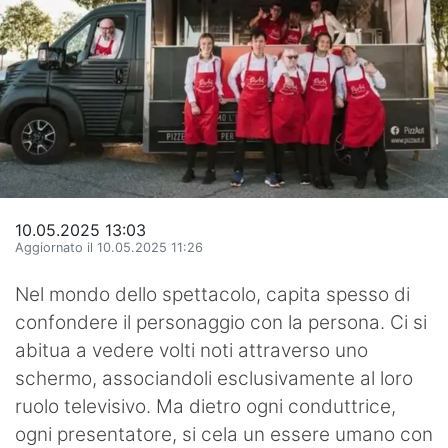
Hockey
Pallanuoto
Pallamano
Altre
News
10.05.2025 13:03
Turismo
Aggiornato il 10.05.2025 11:26
Eventi
Nel mondo dello spettacolo, capita spesso di
confondere il personaggio con la persona. Ci si
abitua a vedere volti noti attraverso uno
schermo, associandoli esclusivamente al loro
ruolo televisivo. Ma dietro ogni conduttrice,
ogni presentatore, si cela un essere umano con