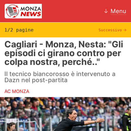
↓
Menu
1/2 pagine
Successivo
→
Cagliari - Monza, Nesta: "Gli
News
episodi ci girano contro per
colpa nostra, perché.."
AC Monza
Il tecnico biancorosso è intervenuto a
Calcio
Dazn nel post-partita
Motori
AC MONZA
Volley
Hockey
Altri sport