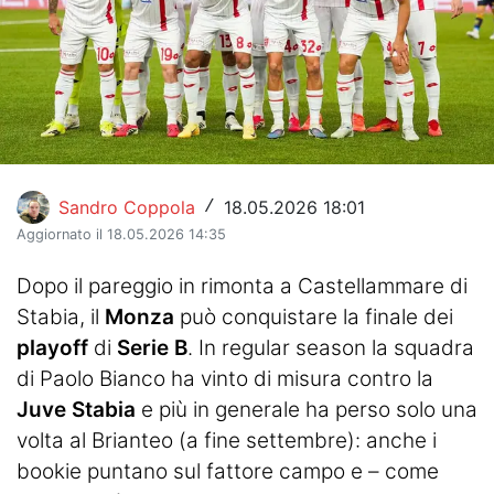
Hockey
Pallanuoto
Pallamano
Altre
Sandro Coppola
18.05.2026 18:01
/
News
Aggiornato il 18.05.2026 14:35
Turismo
Dopo il pareggio in rimonta a Castellammare di
Stabia, il
Monza
può conquistare la finale dei
Eventi
playoff
di
Serie B
. In regular season la squadra
di Paolo Bianco ha vinto di misura contro la
Juve Stabia
e più in generale ha perso solo una
volta al Brianteo (a fine settembre): anche i
bookie puntano sul fattore campo e – come