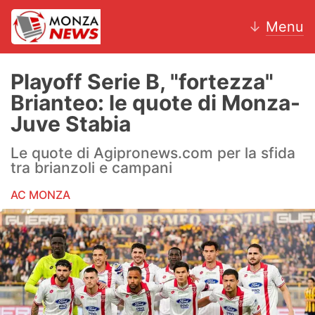
↓
Menu
Playoff Serie B, "fortezza"
Brianteo: le quote di Monza-
News
Juve Stabia
AC Monza
Le quote di Agipronews.com per la sfida
tra brianzoli e campani
Calcio
AC MONZA
Motori
Volley
Hockey
Altri sport