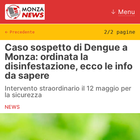
↓
Menu
2/2 pagine
←
Precedente
Caso sospetto di Dengue a
News
Monza: ordinata la
disinfestazione, ecco le info
AC Monza
da sapere
Calcio
Intervento straordinario il 12 maggio per
Motori
la sicurezza
NEWS
Volley
Hockey
Altri sport