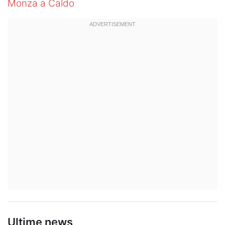
Monza a Caldo
Hockey
Pallanuoto
Pallamano
Altre
News
Turismo
Eventi
Ultime news