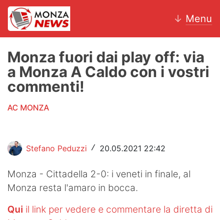
↓
Menu
Monza fuori dai play off: via
a Monza A Caldo con i vostri
News
commenti!
AC Monza
AC MONZA
Calcio
Motori
Stefano Peduzzi
20.05.2021 22:42
/
Volley
Monza - Cittadella 2-0: i veneti in finale, al
Monza resta l'amaro in bocca.
Hockey
Qui
il link per vedere e commentare la diretta di
Altri sport