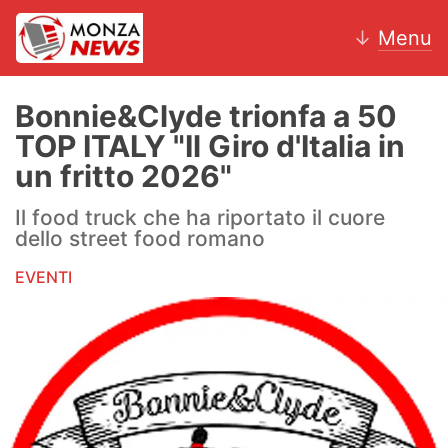
↓
Menu
Bonnie&Clyde trionfa a 50
TOP ITALY "Il Giro d'Italia in
News
un fritto 2026"
AC Monza
Il food truck che ha riportato il cuore
dello street food romano
Calcio
EVENTI
Motori
Volley
Hockey
Altri sport