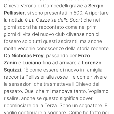
Chievo Verona di Campedelli grazie a
Sergio
Hockey
Pellissier
, si sono presentati in 500. A riportare
Pallanuoto
la notizia è
La Gazzetta dello Sport
che nei
giorni scorsi ha raccontato come nei primi
Pallamano
giorni di vita del nuovo club clivense non ci
Altre
fossero solo tutti questi aspiranti, ma anche
molte vecchie conoscenze della storia recente.
News
Da
Nicholas Frey
, passando per
Enzo
Zanin
e
Luciano
fino ad arrivare a
Lorenzo
Turismo
Squizzi
. "È come essere di nuovo in famiglia -
Eventi
racconta Pellissier alla
rosea
- è come rivivere
le sensazioni che trasmetteva il Chievo del
passato. Quel che mi mancava tanto. Vogliamo
risalire, anche se questo significa dover
ricominciare dalla Terza. Sono un sognatore. E
voglio continuare a sognare. Come ho fatto per