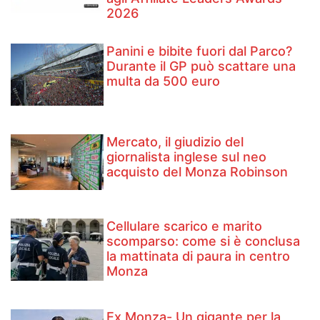
2026
Panini e bibite fuori dal Parco?
Durante il GP può scattare una
multa da 500 euro
Mercato, il giudizio del
giornalista inglese sul neo
acquisto del Monza Robinson
Cellulare scarico e marito
scomparso: come si è conclusa
la mattinata di paura in centro
Monza
Ex Monza- Un gigante per la