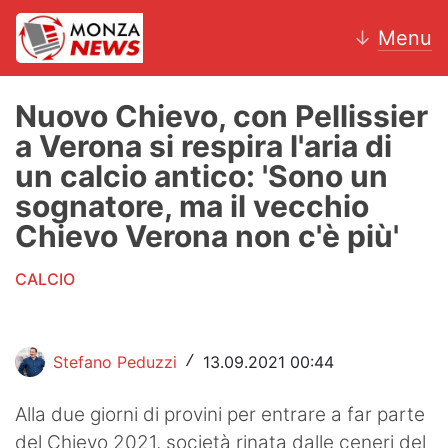
↓
Menu
Nuovo Chievo, con Pellissier
a Verona si respira l'aria di
News
un calcio antico: 'Sono un
sognatore, ma il vecchio
AC Monza
Chievo Verona non c'è più'
Calcio
CALCIO
Motori
Volley
Stefano Peduzzi
13.09.2021 00:44
/
Hockey
Alla due giorni di provini per entrare a far parte
Altri sport
del Chievo 2021, società rinata dalle ceneri del