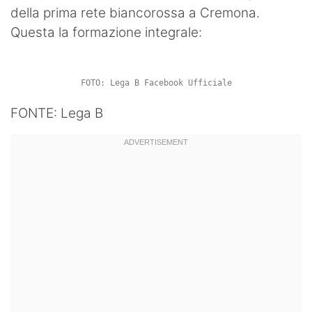
della prima rete biancorossa a Cremona.
Hockey
Questa la formazione integrale:
Pallanuoto
Pallamano
FOTO: Lega B Facebook Ufficiale
Altre
FONTE: Lega B
News
Turismo
Eventi