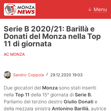
↓
Menu
Serie B 2020/21: Barillà e
Donati del Monza nella Top
News
11 di giornata
AC Monza
AC MONZA
Calcio
Motori
Sandro Coppola
29.12.2020 19:03
/
Volley
Due giocatori del
Monza
sono stati inseriti
nella
Top 11
della 15^ giornata di
Serie B.
Hockey
Parliamo del terzino destro
Giulio Donati
e
Altri sport
della mezzala sinistra
Antonino Barillà
, autrice