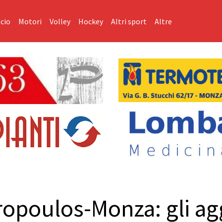
cio
Motori
Volley
Hockey
Altri sport
Altre
ropoulos-Monza: gli a