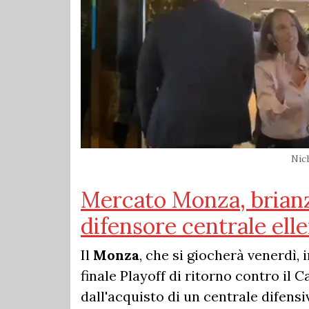
Nic
Mercato Monza, brianz
difensore centrale ell
Il
Monza
, che si giocherà venerdì, 
finale Playoff di ritorno contro il
dall'acquisto di un centrale difens