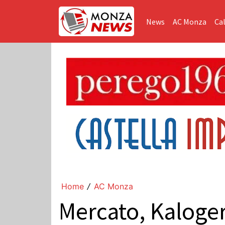
News
AC Monza
Cal
Home
AC Monza
/
Mercato, Kaloge