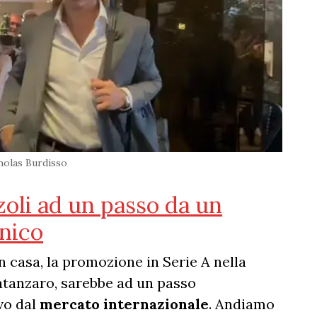
holas Burdisso
oli ad un passo da un
enico
in casa, la promozione in Serie A nella
 Catanzaro, sarebbe ad un passo
ivo dal
mercato internazionale
. Andiamo