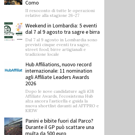
Como
Il resoconto di tutte le operazioni
relative alla stagione 26-27
Weekend in Lombardia: 5 eventi
dal 7 al 9 agosto tra sagre e birra
Dal 7 al 9 agosto in Lombardia sono
previsti cinque eventi tra sagre,
street food, birre artigianali e
tradizione locale
Hub Affiliations, nuovo record
internazionale: 11 nomination
agli Affiliate Leaders Awards
2026
Dopo le nove candidature agli iGB
Affiliate Awards, l’ecosistema Hub
alza ancora l’asticella e guida la
nuova shortlist davanti ad AFFPRO e
KR3W
Panini e bibite fuori dal Parco?
Durante il GP può scattare una
multa da 500 euro