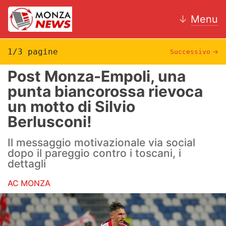
↓
Menu
1/3 pagine
Successivo
→
Post Monza-Empoli, una
News
punta biancorossa rievoca
un motto di Silvio
AC Monza
Berlusconi!
Calcio
Il messaggio motivazionale via social
Motori
dopo il pareggio contro i toscani, i
dettagli
Volley
AC MONZA
Hockey
Altri sport