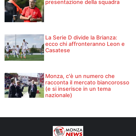
presentazione della squadra
La Serie D divide la Brianza:
ecco chi affronteranno Leon e
Casatese
Monza, c'è un numero che
racconta il mercato biancorosso
(e si inserisce in un tema
nazionale)