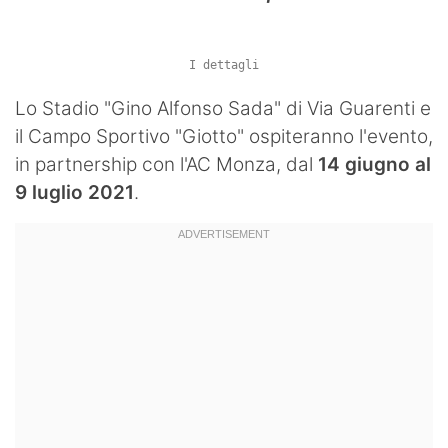
Hockey
I dettagli
Pallanuoto
Lo Stadio "Gino Alfonso Sada" di Via Guarenti e
Pallamano
il Campo Sportivo "Giotto" ospiteranno l'evento,
Altre
in partnership con l'AC Monza, dal
14 giugno al
9 luglio 2021
.
News
Turismo
Eventi