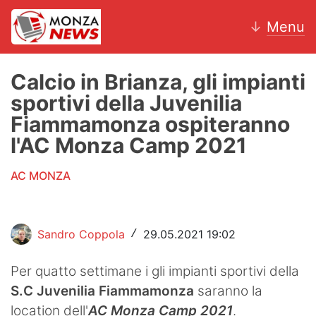
↓
Menu
Calcio in Brianza, gli impianti
sportivi della Juvenilia
News
Fiammamonza ospiteranno
l'AC Monza Camp 2021
AC Monza
AC MONZA
Calcio
Motori
Sandro Coppola
29.05.2021 19:02
/
Volley
Per quatto settimane i gli impianti sportivi della
Hockey
S.C Juvenilia Fiammamonza
saranno la
Altri sport
location dell'
AC Monza Camp 2021
.