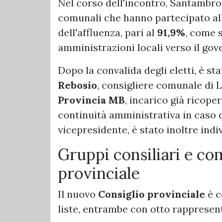
Nel corso dell'incontro, Santambrog
comunali che hanno partecipato alle
dell'affluenza, pari al
91,9%
, come 
amministrazioni locali verso il gove
Dopo la convalida degli eletti, è s
Rebosio
, consigliere comunale di L
Provincia MB
, incarico già ricop
continuità amministrativa in caso 
vicepresidente, è stato inoltre ind
Gruppi consiliari e co
provinciale
Il nuovo
Consiglio provinciale
è c
liste, entrambe con otto rappresent