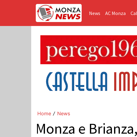
News
AC Monza
Cal
Home
News
/
Monza e Brianza,