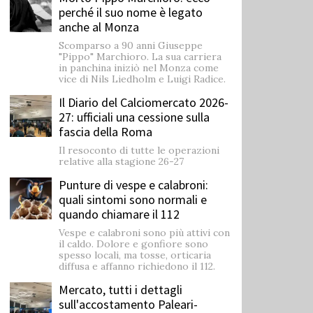
perché il suo nome è legato
anche al Monza
Scomparso a 90 anni Giuseppe
"Pippo" Marchioro. La sua carriera
in panchina iniziò nel Monza come
vice di Nils Liedholm e Luigi Radice.
Il Diario del Calciomercato 2026-
27: ufficiali una cessione sulla
fascia della Roma
Il resoconto di tutte le operazioni
relative alla stagione 26-27
Punture di vespe e calabroni:
quali sintomi sono normali e
quando chiamare il 112
Vespe e calabroni sono più attivi con
il caldo. Dolore e gonfiore sono
spesso locali, ma tosse, orticaria
diffusa e affanno richiedono il 112.
Mercato, tutti i dettagli
sull'accostamento Paleari-