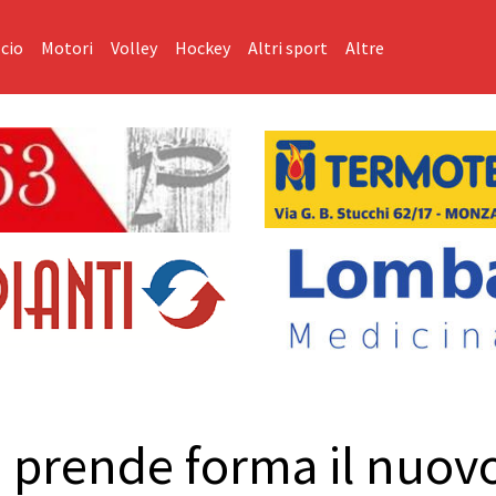
cio
Motori
Volley
Hockey
Altri sport
Altre
 prende forma il nuov