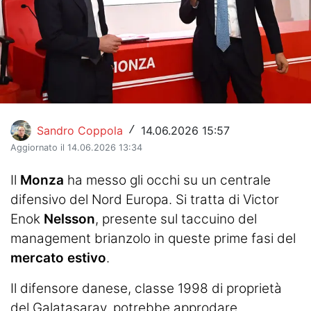
Hockey
Pallanuoto
Pallamano
Altre
Sandro Coppola
14.06.2026 15:57
/
News
Aggiornato il 14.06.2026 13:34
Turismo
Il
Monza
ha messo gli occhi su un centrale
difensivo del Nord Europa. Si tratta di Victor
Eventi
Enok
Nelsson
, presente sul taccuino del
management brianzolo in queste prime fasi del
mercato estivo
.
Il difensore danese, classe 1998 di proprietà
del Galatasaray, potrebbe approdare