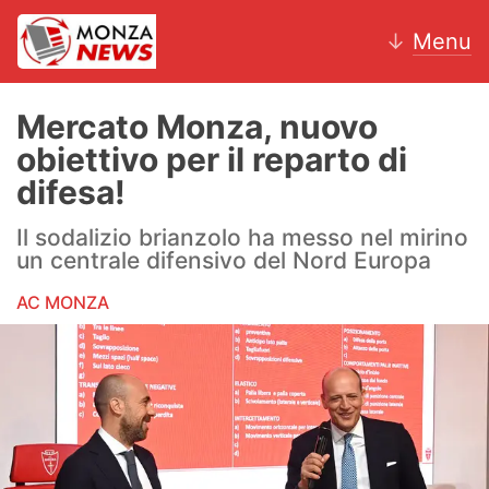
↓
Menu
Mercato Monza, nuovo
obiettivo per il reparto di
News
difesa!
AC Monza
Il sodalizio brianzolo ha messo nel mirino
un centrale difensivo del Nord Europa
Calcio
AC MONZA
Motori
Volley
Hockey
Altri sport