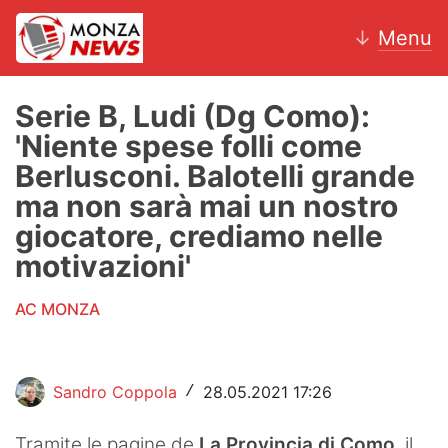
↓
Menu
Serie B, Ludi (Dg Como):
'Niente spese folli come
News
Berlusconi. Balotelli grande
ma non sarà mai un nostro
AC Monza
giocatore, crediamo nelle
Calcio
motivazioni'
Motori
AC MONZA
Volley
Hockey
Sandro Coppola
28.05.2021 17:26
/
Altri sport
Tramite le pagine de
La Provincia di Como
, il