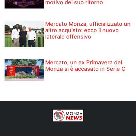
motivo del suo ritorno
Mercato Monza, ufficializzato un
altro acquisto: ecco il nuovo
laterale offensivo
Mercato, un ex Primavera del
Monza si è accasato in Serie C