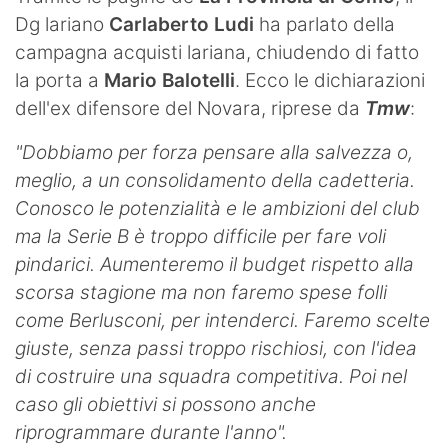
Dg lariano
Carlaberto Ludi
ha parlato della
Hockey
campagna acquisti lariana, chiudendo di fatto
Pallanuoto
la porta a
Mario Balotelli
. Ecco le dichiarazioni
dell'ex difensore del Novara, riprese da
Tmw
:
Pallamano
"Dobbiamo per forza pensare alla salvezza o,
Altre
meglio, a un consolidamento della cadetteria.
News
Conosco le potenzialità e le ambizioni del club
ma la Serie B è troppo difficile per fare voli
Turismo
pindarici. Aumenteremo il budget rispetto alla
Eventi
scorsa stagione ma non faremo spese folli
come Berlusconi, per intenderci. Faremo scelte
giuste, senza passi troppo rischiosi, con l'idea
di costruire una squadra competitiva. Poi nel
caso gli obiettivi si possono anche
riprogrammare durante l'anno".