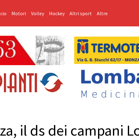
cio
Motori
Volley
Hockey
Altri sport
Altre
a, il ds dei campani L