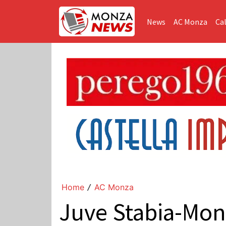
News
AC Monza
Cal
Home
AC Monza
/
Juve Stabia-Monz