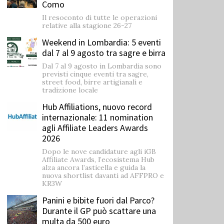
Como
Il resoconto di tutte le operazioni
relative alla stagione 26-27
Weekend in Lombardia: 5 eventi
dal 7 al 9 agosto tra sagre e birra
Dal 7 al 9 agosto in Lombardia sono
previsti cinque eventi tra sagre,
street food, birre artigianali e
tradizione locale
Hub Affiliations, nuovo record
internazionale: 11 nomination
agli Affiliate Leaders Awards
2026
Dopo le nove candidature agli iGB
Affiliate Awards, l’ecosistema Hub
alza ancora l’asticella e guida la
nuova shortlist davanti ad AFFPRO e
KR3W
Panini e bibite fuori dal Parco?
Durante il GP può scattare una
multa da 500 euro