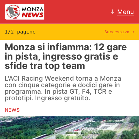
↓
Menu
1/2 pagine
Successivo
→
Monza si infiamma: 12 gare
News
in pista, ingresso gratis e
sfide tra top team
AC Monza
L'ACI Racing Weekend torna a Monza
Calcio
con cinque categorie e dodici gare in
programma. In pista GT, F4, TCR e
Motori
prototipi. Ingresso gratuito.
Volley
NEWS
Hockey
Altri sport