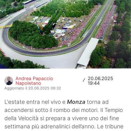
Hockey
Pallanuoto
Pallamano
Altre
News
Turismo
Andrea Papaccio
20.06.2025
/
Napoletano
19:44
Eventi
Aggiornato il 20.06.2025 06:32
L'estate entra nel vivo e
Monza
torna ad
accendersi sotto il rombo dei motori. Il Tempio
della Velocità si prepara a vivere uno dei fine
settimana più adrenalinici dell’anno. Le tribune