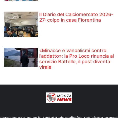
Il Diario del Calciomercato 2026-
27: colpo in casa Fiorentina
«Minacce e vandalismi contro
l’addetto»: la Pro Loco rinuncia al
servizio Battello, il post diventa
virale
www.monza-news.it, testata giornalistica registrata presso