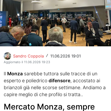
Hockey
Pallanuoto
Pallamano
Altre
News
Sandro Coppola
11.06.2026 19:01
/
Turismo
Aggiornato il 11.06.2026 19:23
Eventi
Il
Monza
sarebbe tuttora sulle tracce di un
esperto e poliedrico
difensore
, accostato ai
brianzoli già nelle scorse settimane. Andiamo a
capire meglio di che profilo si tratta..
Mercato Monza, sempre