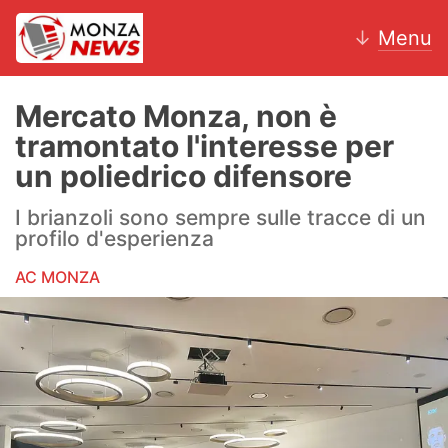
↓
Menu
Mercato Monza, non è
tramontato l'interesse per
News
un poliedrico difensore
AC Monza
I brianzoli sono sempre sulle tracce di un
profilo d'esperienza
Calcio
AC MONZA
Motori
Volley
Hockey
Altri sport