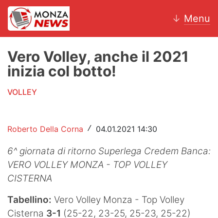
↓
Menu
Vero Volley, anche il 2021
inizia col botto!
News
VOLLEY
AC Monza
Calcio
Roberto Della Corna
04.01.2021 14:30
/
Motori
6^ giornata di ritorno Superlega Credem Banca:
VERO VOLLEY MONZA - TOP VOLLEY
Volley
CISTERNA
Hockey
Tabellino:
Vero Volley Monza - Top Volley
Altri sport
Cisterna
3-1
(25-22, 23-25, 25-23, 25-22)