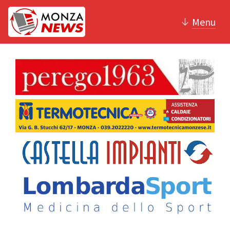
↓
Menu