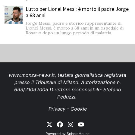
Lutto per Lionel Messi: è morto il padre Jorge
a 68 anni
Jorge Messi, padre e storico rappresentante di
Lionel Messi, è morto a 68 anni in un ospedale di
Rosario dopo un lungo periodo di malattia.
www.monza-news.it, testata giornalistica registrata
presso il Tribunale di Milano. Autorizzazione n.
693/21092005 Direttore responsabile: Stefano
Peduzzi.
Privacy
-
Cookie
Powered by
SpheraHouse