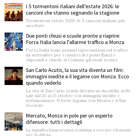
I 5 tormentoni italiani dell’estate 2026: le
canzoni che stanno segnando la stagione
Tormentoni estate 2026: le 5 canzoni italiane più
ascoltate
Due ponti chiusi e scuole pronte a riaprire:
Forza Italia lancia l’allarme traffico a Monza
Forza Italia teme pesanti ripercussioni sul traffico
da settembre per i cantieri dei ponti Zanzi e
Aliprandi e chiede al Comune gli studi tecnici.
San Carlo Acutis, la sua vita diventa un film:
immagini inedite e il legame con Monza. Ecco
quando vederlo
La vita di San Carlo Acutis diventa un docufilm: nelle
sale dal 15 al 21 ottobre con immagini inedite e
testimonianze. Il forte legame con Monza e il San
Gerardo.
Mercato, Monza in pole per un esperto
difensore: tutti i dettagli
La squadra biancorossa continua a cercare elementi
per la difesa