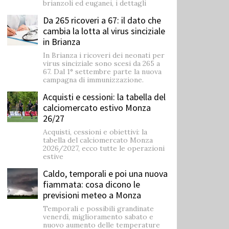
brianzoli ed euganei, i dettagli
Da 265 ricoveri a 67: il dato che
cambia la lotta al virus sinciziale
in Brianza
In Brianza i ricoveri dei neonati per
virus sinciziale sono scesi da 265 a
67. Dal 1° settembre parte la nuova
campagna di immunizzazione.
Acquisti e cessioni: la tabella del
calciomercato estivo Monza
26/27
Acquisti, cessioni e obiettivi: la
tabella del calciomercato Monza
2026/2027, ecco tutte le operazioni
estive
Caldo, temporali e poi una nuova
fiammata: cosa dicono le
previsioni meteo a Monza
Temporali e possibili grandinate
venerdì, miglioramento sabato e
nuovo aumento delle temperature