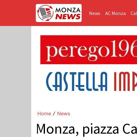
News
AC Monza
Cal
Home
News
/
Monza, piazza Ca