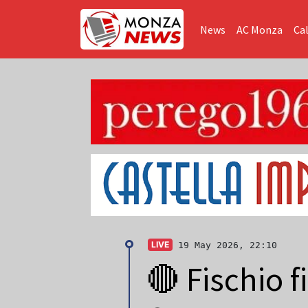
News
AC Monza
Cal
LIVE
19 May 2026, 22:10
🔴 Fischio f