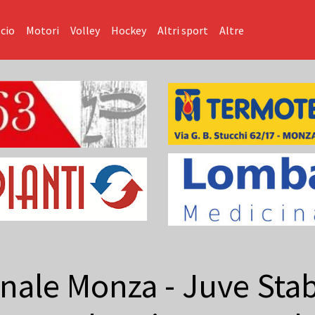
cio
Motori
Volley
Hockey
Altri sport
Altre
inale Monza - Juve Stabi