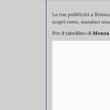
La tua pubblicità a Brianz
scopri come, mandaci una
Per il tabellino di
Monz