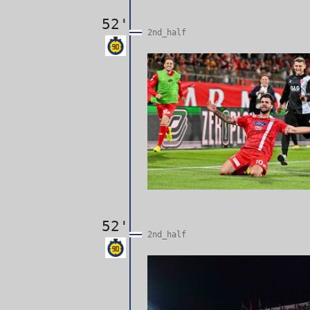
52'
2nd_half
52'
2nd_half