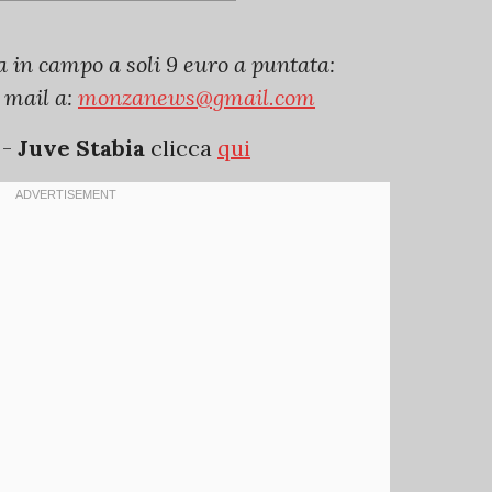
a in campo a soli 9 euro a puntata:
 mail a:
monzanews@gmail.com
a
-
Juve Stabia
clicca
qui