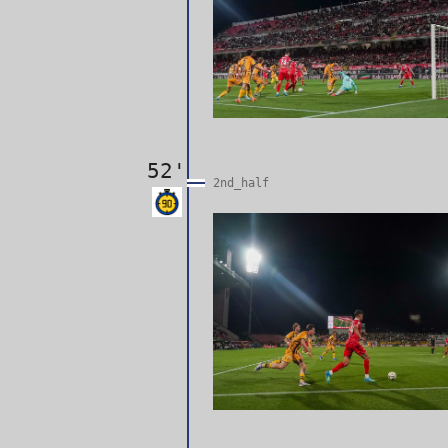
52'
2nd_half