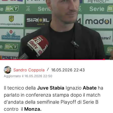
Hockey
Pallanuoto
Pallamano
Altre
News
Turismo
Sandro Coppola
16.05.2026 22:43
/
Eventi
Aggiornato il 16.05.2026 22:50
Il tecnico della
Juve Stabia
Ignazio
Abate
ha
parlato in conferenza stampa dopo il match
d'andata della semifinale Playoff di Serie B
contro il
Monza.