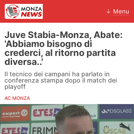
↓
Menu
Juve Stabia-Monza, Abate:
'Abbiamo bisogno di
News
crederci, al ritorno partita
diversa..'
AC Monza
Il tecnico dei campani ha parlato in
Calcio
conferenza stampa dopo il match dei
playoff
Motori
AC MONZA
Volley
Hockey
Altri sport