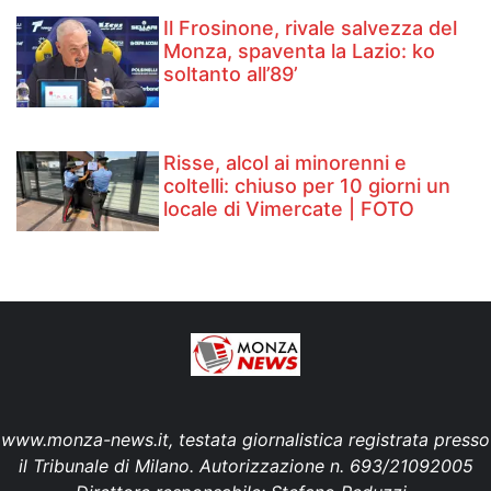
Il Frosinone, rivale salvezza del
Monza, spaventa la Lazio: ko
soltanto all’89’
Risse, alcol ai minorenni e
coltelli: chiuso per 10 giorni un
locale di Vimercate | FOTO
www.monza-news.it, testata giornalistica registrata presso
il Tribunale di Milano. Autorizzazione n. 693/21092005