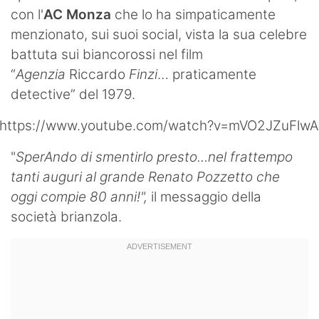
con l'
AC Monza
che lo ha simpaticamente
Hockey
menzionato, sui suoi social, vista la sua celebre
Pallanuoto
battuta sui biancorossi nel film
“
Agenzia
Riccardo
Finzi
… praticamente
Pallamano
detective” del 1979.
Altre
https://www.youtube.com/watch?v=mVO2JZuFlwA
News
"
SperAndo di smentirlo presto...nel frattempo
Turismo
tanti auguri al grande Renato Pozzetto che
oggi compie 8️0️ anni!",
il messaggio della
Eventi
società brianzola.