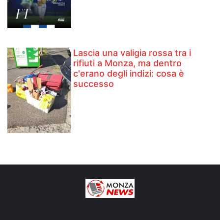
Lascia una valigia rossa tra i
rifiuti a Monza, ma dentro
c'erano degli indizi: cosa è
successo