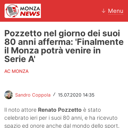
↓
Menu
Pozzetto nel giorno dei suoi
80 anni afferma: 'Finalmente
News
il Monza potrà venire in
Serie A'
AC Monza
AC MONZA
Calcio
Motori
Sandro Coppola
15.07.2020 14:35
/
Volley
Il noto attore
Renato Pozzetto
è stato
Hockey
celebrato ieri per i suoi 80 anni, e ha ricevuto
Altri sport
spazio ed onore anche dal mondo dello sport,