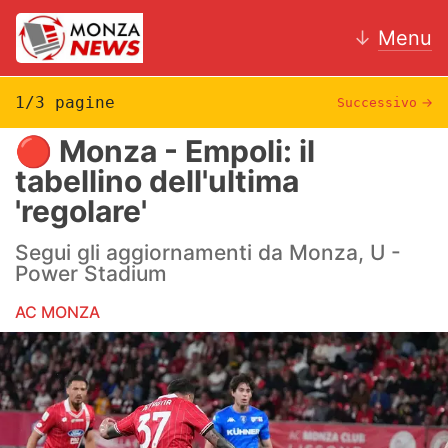
↓
Menu
1/3 pagine
Successivo
→
🔴 Monza - Empoli: il
News
tabellino dell'ultima
'regolare'
AC Monza
Segui gli aggiornamenti da Monza, U -
Calcio
Power Stadium
Motori
AC MONZA
Volley
Hockey
Altri sport