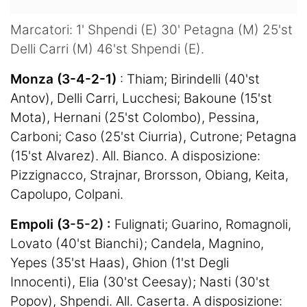
Marcatori: 1' Shpendi (E) 30' Petagna (M) 25'st
Delli Carri (M) 46'st Shpendi (E).
Monza (3-4-2-1)
: Thiam; Birindelli (40'st
Antov), Delli Carri, Lucchesi; Bakoune (15'st
Mota), Hernani (25'st Colombo), Pessina,
Carboni; Caso (25'st Ciurria), Cutrone; Petagna
(15'st Alvarez). All. Bianco. A disposizione:
Pizzignacco, Strajnar, Brorsson, Obiang, Keita,
Capolupo, Colpani.
Empoli (3
-5-2) :
Fulignati; Guarino, Romagnoli,
Lovato (40'st Bianchi); Candela, Magnino,
Yepes (35'st Haas), Ghion (1'st Degli
Innocenti), Elia (30'st Ceesay); Nasti (30'st
Popov), Shpendi. All. Caserta. A disposizione: