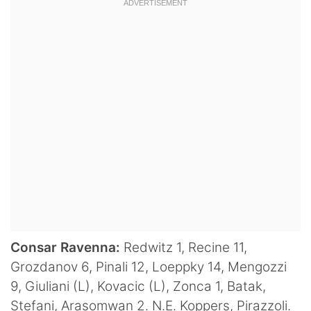
Hockey
Pallanuoto
Pallamano
Altre
News
Turismo
Eventi
Consar Ravenna:
Redwitz 1, Recine 11,
Grozdanov 6, Pinali 12, Loeppky 14, Mengozzi
9, Giuliani (L), Kovacic (L), Zonca 1, Batak,
Stefani, Arasomwan 2. N.E. Koppers, Pirazzoli.