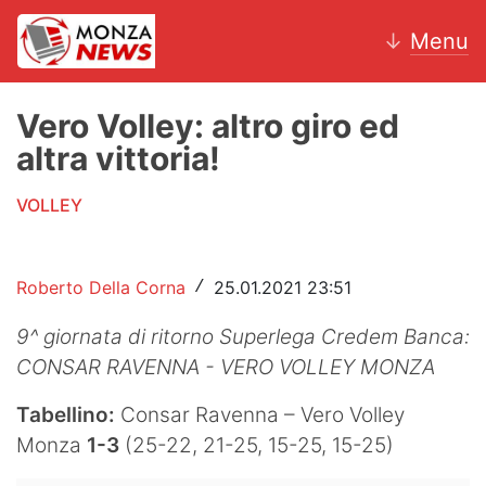
↓
Menu
Vero Volley: altro giro ed
altra vittoria!
News
VOLLEY
AC Monza
Calcio
Roberto Della Corna
25.01.2021 23:51
/
Motori
9^ giornata di ritorno Superlega Credem Banca:
CONSAR RAVENNA - VERO VOLLEY MONZA
Volley
Tabellino:
Consar Ravenna – Vero Volley
Hockey
Monza
1-3
(25-22, 21-25, 15-25, 15-25)
Altri sport