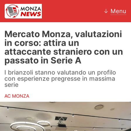
↓
Menu
Mercato Monza, valutazioni
in corso: attira un
News
attaccante straniero con un
passato in Serie A
AC Monza
I brianzoli stanno valutando un profilo
Calcio
con esperienze pregresse in massima
serie
Motori
AC MONZA
Volley
Hockey
Altri sport