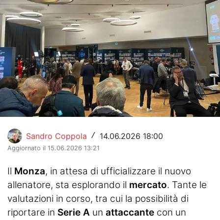
Hockey
Pallanuoto
Pallamano
Altre
News
Turismo
Sandro Coppola
14.06.2026 18:00
/
Eventi
Aggiornato il 15.06.2026 13:21
Il
Monza
, in attesa di ufficializzare il nuovo
allenatore, sta esplorando il
mercato
. Tante le
valutazioni in corso, tra cui la possibilità di
riportare in
Serie A
un
attaccante
con un