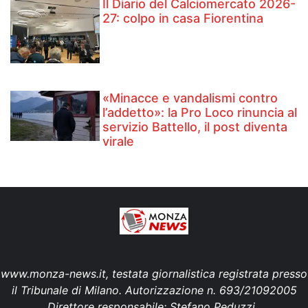
Il Diario del Calciomercato 2026-
27: colpo in casa Fiorentina
«Minacce e vandalismi contro
l’addetto»: la Pro Loco rinuncia al
servizio Battello, il post diventa
virale
www.monza-news.it, testata giornalistica registrata presso
il Tribunale di Milano. Autorizzazione n. 693/21092005
Direttore responsabile: Stefano Peduzzi.