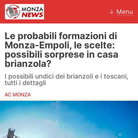
↓
Menu
Le probabili formazioni di
Monza-Empoli, le scelte:
News
possibili sorprese in casa
brianzola?
AC Monza
I possibili undici dei brianzoli e i toscani,
Calcio
tutti i dettagli
Motori
AC MONZA
Volley
Hockey
Altri sport