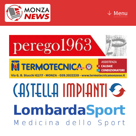
↓
Menu