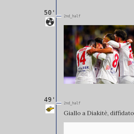
50'
2nd_half
49'
2nd_half
Giallo a Diakitè, diffidato