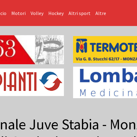
cio
Motori
Volley
Hockey
Altri sport
Altre
inale Juve Stabia - Monz