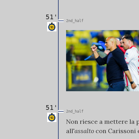
51'
2nd_half
51'
2nd_half
Non riesce a mettere la p
all'
assalto
con Carissoni e