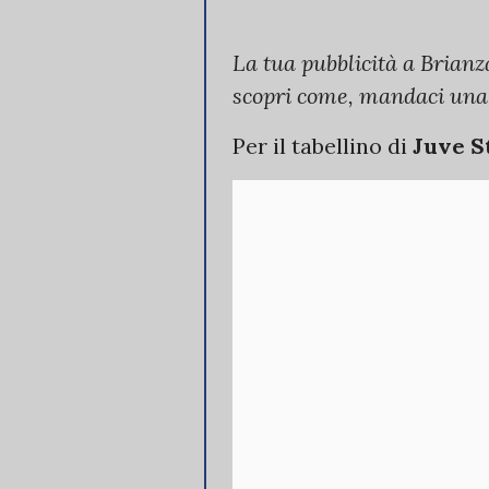
La tua pubblicità a Brianz
scopri come, mandaci una
Per il tabellino di
Juve S