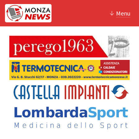
↓
Menu