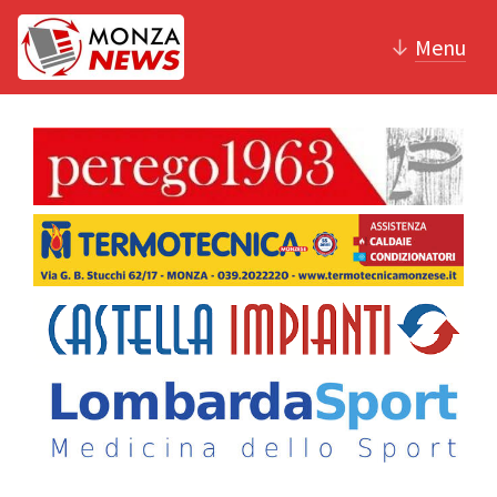
↓
Menu