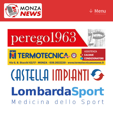
↓
Menu