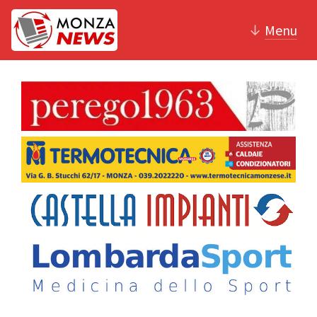
↓
Menu