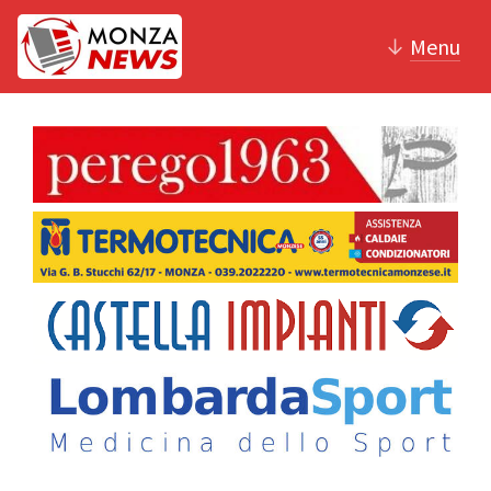
↓
Menu