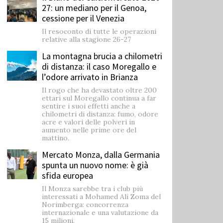
27: un mediano per il Genoa,
cessione per il Venezia
Il resoconto di tutte le operazioni
relative alla stagione 26-27
La montagna brucia a chilometri
di distanza: il caso Moregallo e
l’odore arrivato in Brianza
Il rogo che ha devastato oltre 200
ettari sul Moregallo continua a far
sentire i suoi effetti anche a
chilometri di distanza: fumo, odore
acre e valori delle polveri in
aumento nelle prime ore del
mattino.
Mercato Monza, dalla Germania
spunta un nuovo nome: è già
sfida europea
Il Monza sarebbe tra i club più
interessati a Mohamed Alì Zoma del
Norimberga: concorrenza
internazionale e una valutazione da
15 milioni.