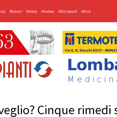
cio
Motori
Volley
Hockey
Altri sport
Altre
 sveglio? Cinque rimedi