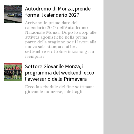
Autodromo di Monza, prende
forma il calendario 2027
Arrivano le prime date del
calendario 2027 dell’Autodromo
Nazionale Monza. Dopo lo stop alle
attività agonistiche nella prima
parte della stagione per i lavori alla
nuova sala stampa e ai box,
settembre e ottobre iniziano già a
riempirsi.
Settore Giovanile Monza, il
programma del weekend: ecco
l'avversario della Primavera
Ecco la schedule del fine settimana
giovanile monzese, i dettagli