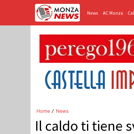
News
AC Monza
Cal
Home
News
/
Il caldo ti tiene