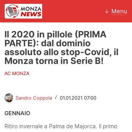
↓
Menu
Il 2020 in pillole (PRIMA
PARTE): dal dominio
News
assoluto allo stop-Covid, il
Monza torna in Serie B!
AC Monza
AC MONZA
Calcio
Motori
Sandro Coppola
01.01.2021 07:00
/
Volley
GENNAIO
Hockey
Ritiro invernale a Palma de Majorca. Il primo
Altri sport