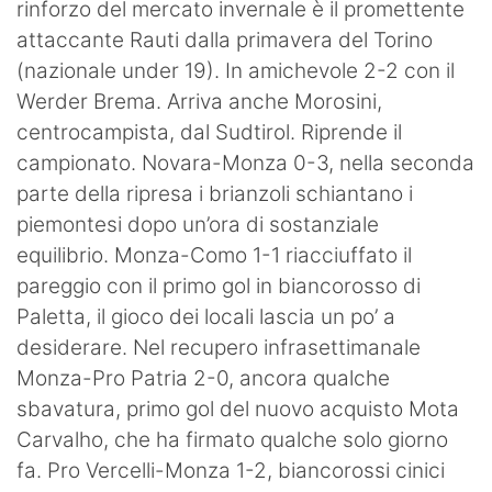
rinforzo del mercato invernale è il promettente
Hockey
attaccante Rauti dalla primavera del Torino
(nazionale under 19). In amichevole 2-2 con il
Pallanuoto
Werder Brema. Arriva anche Morosini,
Pallamano
centrocampista, dal Sudtirol. Riprende il
campionato. Novara-Monza 0-3, nella seconda
Altre
parte della ripresa i brianzoli schiantano i
News
piemontesi dopo un’ora di sostanziale
equilibrio. Monza-Como 1-1 riacciuffato il
Turismo
pareggio con il primo gol in biancorosso di
Paletta, il gioco dei locali lascia un po’ a
Eventi
desiderare. Nel recupero infrasettimanale
Monza-Pro Patria 2-0, ancora qualche
sbavatura, primo gol del nuovo acquisto Mota
Carvalho, che ha firmato qualche solo giorno
fa. Pro Vercelli-Monza 1-2, biancorossi cinici