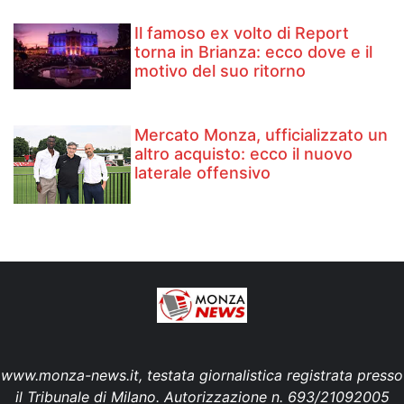
Il famoso ex volto di Report
torna in Brianza: ecco dove e il
motivo del suo ritorno
Mercato Monza, ufficializzato un
altro acquisto: ecco il nuovo
laterale offensivo
www.monza-news.it, testata giornalistica registrata presso
il Tribunale di Milano. Autorizzazione n. 693/21092005