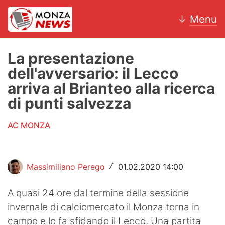
↓
Menu
La presentazione
dell'avversario: il Lecco
News
arriva al Brianteo alla ricerca
di punti salvezza
AC Monza
AC MONZA
Calcio
Motori
Massimiliano Perego
01.02.2020 14:00
/
Volley
A quasi 24 ore dal termine della sessione
Hockey
invernale di calciomercato il Monza torna in
Altri sport
campo e lo fa sfidando il Lecco. Una partita