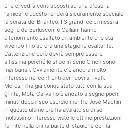
che ci vedrà contrapposti ad una tifoseria
Hockey
"amica" e questo renderà sicuramente speciale
Pallanuoto
la serata del Brianteo. I 3 grandi colpi messi a
segno da Berlusconi e Galliani hanno
Pallamano
ulteriormente esaltato un ambiente che sta
Altre
vivendo fino ad ora una stagione esaltante.
L'attenzione però dovrà sempre essere
News
altissima perché le sfide in Serie C non sono
mai banali. Ovviamente c'è ancora molto
Turismo
interesse nei confronti dei nuovi arrivati.
Eventi
Morosini ha già conquistato tutti con la sua
grinta, Mota Carvalho è andato a segno pochi
minuti dopo il suo esordio mentre José Machín
in queste ultime ore ha attirato su di sé
moltissimo interesse viste le ottime prestazioni
fornite nella prima parte di stagione con la