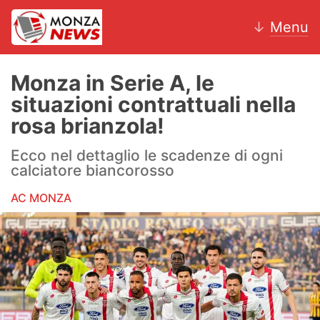
↓
Menu
Monza in Serie A, le
situazioni contrattuali nella
News
rosa brianzola!
AC Monza
Ecco nel dettaglio le scadenze di ogni
calciatore biancorosso
Calcio
AC MONZA
Motori
Volley
Hockey
Altri sport