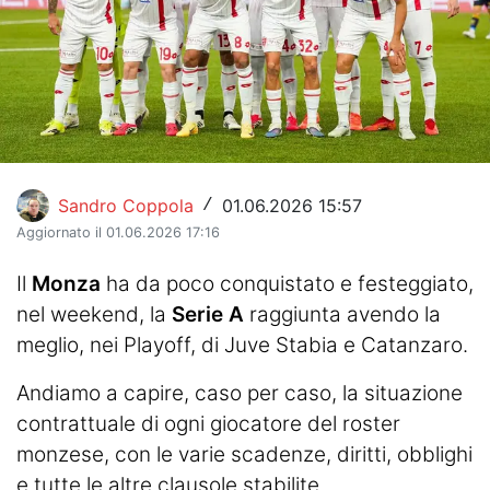
Hockey
Pallanuoto
Pallamano
Altre
Sandro Coppola
01.06.2026 15:57
/
News
Aggiornato il 01.06.2026 17:16
Turismo
Il
Monza
ha da poco conquistato e festeggiato,
nel weekend, la
Serie A
raggiunta avendo la
Eventi
meglio, nei Playoff, di Juve Stabia e Catanzaro.
Andiamo a capire, caso per caso, la situazione
contrattuale di ogni giocatore del roster
monzese, con le varie scadenze, diritti, obblighi
e tutte le altre clausole stabilite