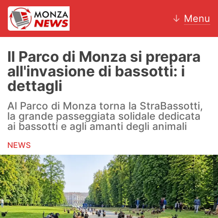
↓
Menu
Il Parco di Monza si prepara
all'invasione di bassotti: i
News
dettagli
AC Monza
Al Parco di Monza torna la StraBassotti,
la grande passeggiata solidale dedicata
Calcio
ai bassotti e agli amanti degli animali
NEWS
Motori
Volley
Hockey
Altri sport