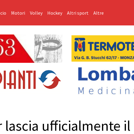
cio
Motori
Volley
Hockey
Altri sport
Altre
lascia ufficialmente il 