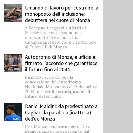
Un anno di lavoro per costruire la
monoposto dell’inclusione:
debutterà nel cuore di Monza
A Seregno i ragazzi autistici di
FacciaVista costruiscono una
monoposto di Formula 1 in
cartapesta. Il debutto il 3 settembre
al Fuori GP di Monza.
Autodromo di Monza, è ufficiale:
firmato l’accordo che garantisce
il futuro fino al 2044
Firmato l’accordo per la
concessione dell’Autodromo
Nazionale Monza fino al 31 dicembre
2044: una svolta strategica per il
futuro del circuito.
Daniel Maldini: ​da predestinato a
Cagliari: la parabola (inattesa)
dell'ex Monza
L'ex Monza sembrava destinato a
grandi piazze ma ora riparte dal