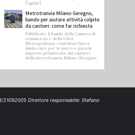
Cagliari
Metrotranvia Milano-Seregno,
bando per aiutare attività colpite
da cantieri: come far richiesta
Pubblicato il bando della Camera di
commercio e della Città
Metropolitana: contributi fino a
4mila euro per le micro e piccole
imprese penalizzate dai cantieri
della metrotranvia Milano-Seregno.
693/21092005 Direttore responsabile: Stefano