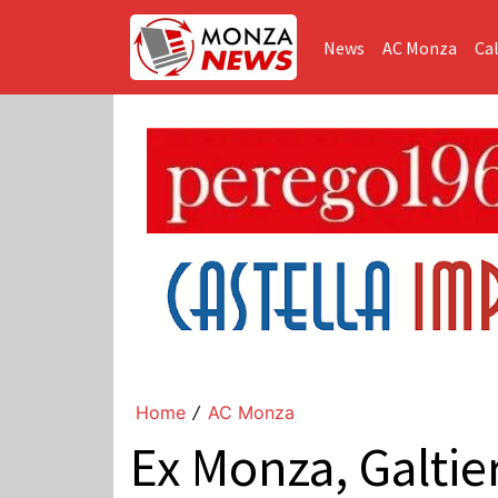
News
AC Monza
Cal
Home
AC Monza
/
Ex Monza, Galtier 