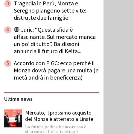
Tragedia in Perù, Monza e
3
Seregno piangono sette vite:
distrutte due famiglie
🔴 Juric: “Questa sfida è
4
affascinante. Sul mercato manca
un po’ di tutto”. Baldissoni
annuncia il futuro di Keita...
Accordo con FIGC: ecco perché il
5
Monza dovrà pagare una multa (e
metà andrà in beneficenza)
Ultime news
Mercato, il prossimo acquisto
del Monza è atterrato a Linate
La futura pedina biancorossa è
sbarcata in Italia, i dettagli