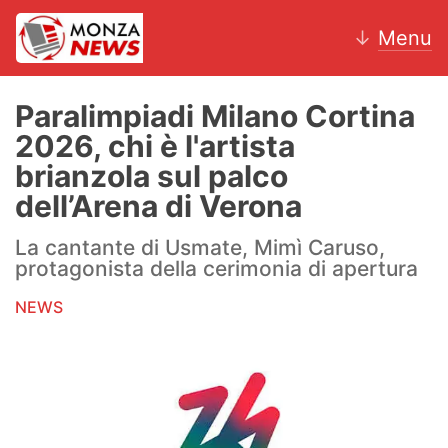
↓
Menu
Paralimpiadi Milano Cortina
2026, chi è l'artista
News
brianzola sul palco
dell’Arena di Verona
AC Monza
La cantante di Usmate, Mimì Caruso,
Calcio
protagonista della cerimonia di apertura
Motori
NEWS
Volley
Hockey
Altri sport